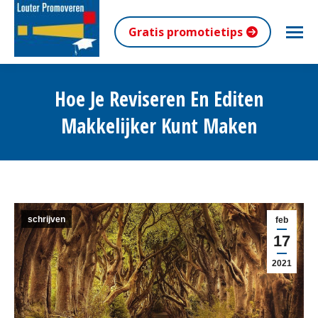
Gratis promotietips
Hoe Je Reviseren En Editen
Makkelijker Kunt Maken
Je bent hier:
schrijven
feb
17
2021