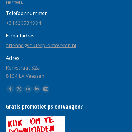
nemen.
Telefoonnummer
+31620534994
E-mailadres
arjenne@louterpromoveren.nl
Adres
Kerkstraat 52a
8194 LX Veessen
Vind ons op:
Facebook
X
YouTube
Linkedin
Mail
page
page
page
page
page
Gratis promotietips ontvangen?
opens
opens
opens
opens
opens
in
in
in
in
in
new
new
new
new
new
window
window
window
window
window