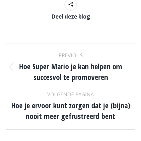
Deel deze blog
POST
PREVIOUS
NAVIGATION
Hoe Super Mario je kan helpen om
Previous
succesvol te promoveren
post:
VOLGENDE PAGINA
Hoe je ervoor kunt zorgen dat je (bijna)
Volgende
nooit meer gefrustreerd bent
pagina