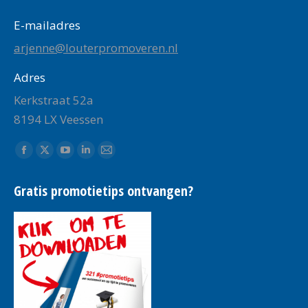
E-mailadres
arjenne@louterpromoveren.nl
Adres
Kerkstraat 52a
8194 LX Veessen
Vind ons op:
Facebook
X
YouTube
Linkedin
Mail
page
page
page
page
page
Gratis promotietips ontvangen?
opens
opens
opens
opens
opens
in
in
in
in
in
new
new
new
new
new
window
window
window
window
window