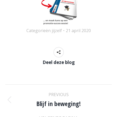
Categorieën
jijzelf
21 april 2020
Deel deze blog
POST
PREVIOUS
NAVIGATION
Blijf in beweging!
Previous
post: