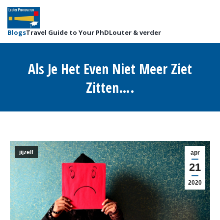
Blogs
Travel Guide to Your PhD
Louter & verder
Als Je Het Even Niet Meer Ziet
Zitten….
Je bent hier:
jijzelf
apr
21
2020