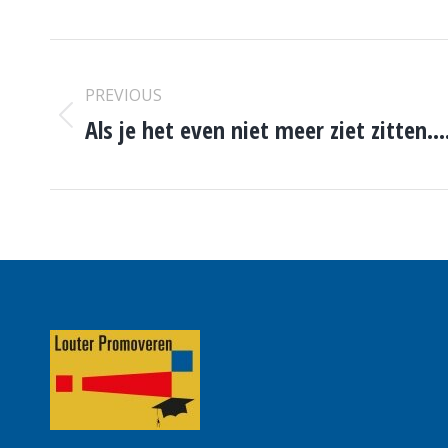
POST
PREVIOUS
NAVIGATION
Als je het even niet meer ziet zitten…
Previous
post: