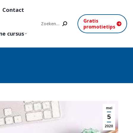
Contact
Gratis
Search:
promotietips
ne cursus
mei
5
2020