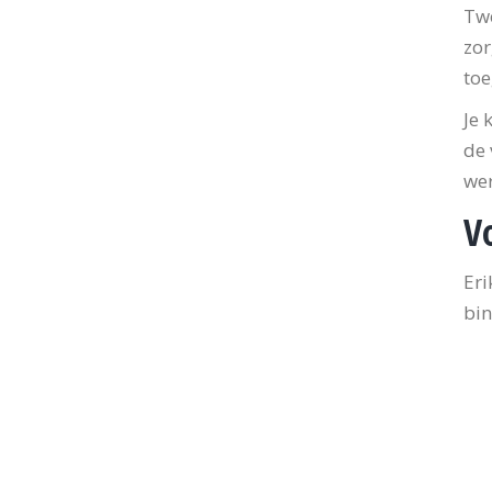
Twe
zor
toe
Je 
de 
we
V
Eri
bin