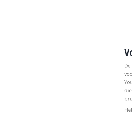
V
De 
voo
You
die
bru
Heb