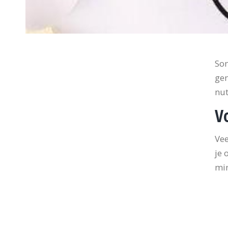
Som
gen
nut
V
Vee
je 
min