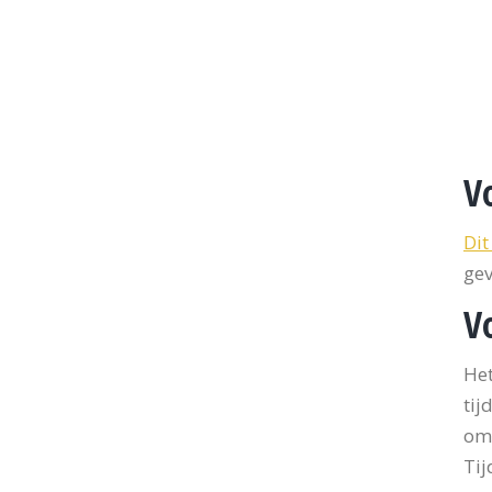
V
Dit
gev
V
Het
tij
om 
Tij