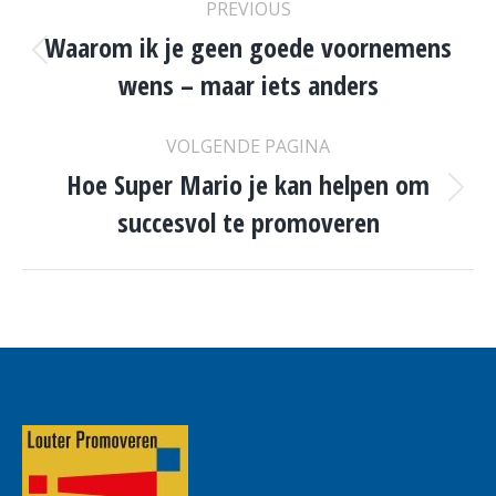
PREVIOUS
NAVIGATION
Waarom ik je geen goede voornemens
Previous
wens – maar iets anders
post:
VOLGENDE PAGINA
Hoe Super Mario je kan helpen om
Volgende
succesvol te promoveren
pagina