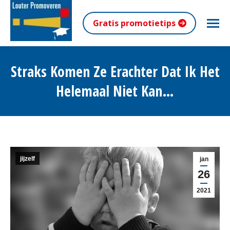
Gratis promotietips
Straks Komen Ze Erachter Dat Ik Het
Helemaal Niet Kan…
Je bent hier:
jijzelf
jan
26
2021