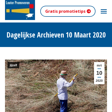
Gratis promotietips
Dagelijkse Archieven
10 Maart 2020
Je bent hier:
jijzelf
mrt
10
2020