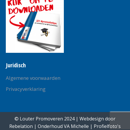
new
new
new
new
new
window
window
window
window
window
Juridisch
Algemene voorwaarden
Privacyverklaring
© Louter Promoveren 2024 | Webdesign door
Rebelation
| Onderhoud
VA Michelle
| Profielfoto's