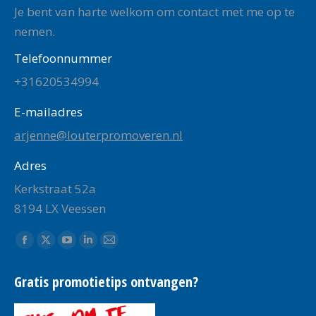
Je bent van harte welkom om contact met me op te
nemen.
Telefoonnummer
+31620534994
E-mailadres
arjenne@louterpromoveren.nl
Adres
Kerkstraat 52a
8194 LX Veessen
Vind ons op:
Facebook
X
YouTube
Linkedin
Mail
page
page
page
page
page
Gratis promotietips ontvangen?
opens
opens
opens
opens
opens
in
in
in
in
in