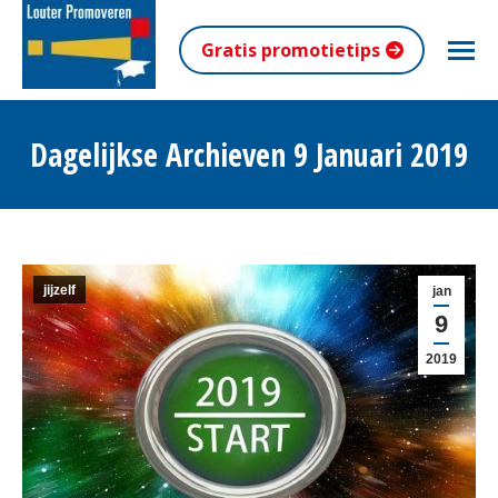
Gratis promotietips
Dagelijkse Archieven
9 Januari 2019
Je bent hier:
jijzelf
jan
9
2019