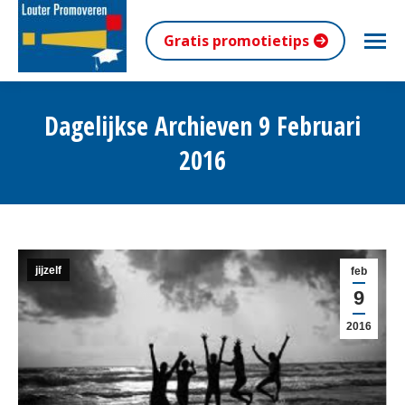
Gratis promotietips
Dagelijkse Archieven
9 Februari
2016
Je bent hier:
jijzelf
feb
9
2016