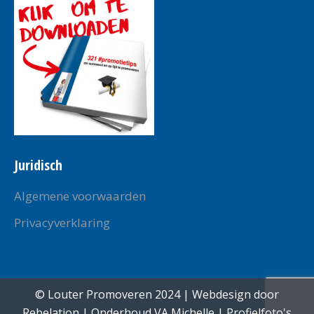
new
new
new
new
new
window
window
window
window
window
Juridisch
Algemene voorwaarden
Privacyverklaring
© Louter Promoveren 2024 | Webdesign door
Rebelation
| Onderhoud
VA Michelle
| Profielfoto's