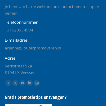
Je bent van harte welkom om contact met me op te
nemen.
Telefoonnummer
+31620534994
E-mailadres
arjenne@louterpromoveren.nl
Adres
Kerkstraat 52a
8194 LX Veessen
Vind ons op:
Facebook
X
YouTube
Linkedin
Mail
page
page
page
page
page
Gratis promotietips ontvangen?
opens
opens
opens
opens
opens
in
in
in
in
in