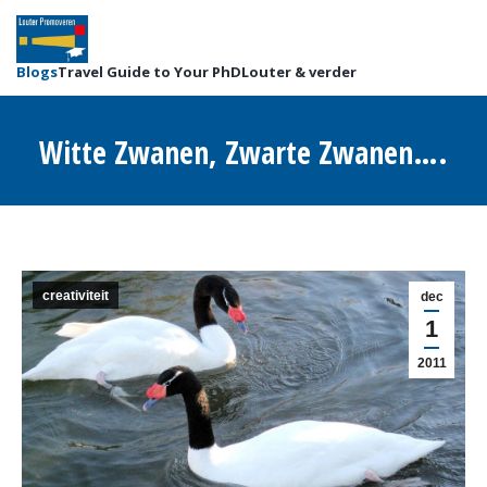
Blogs
Travel Guide to Your PhD
Louter & verder
Witte Zwanen, Zwarte Zwanen….
Je bent hier:
creativiteit
dec
1
2011