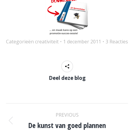
Categorieën
creativiteit
1 december 2011
3 Reacties
Deel deze blog
POST
PREVIOUS
NAVIGATION
De kunst van goed plannen
Previous
post: