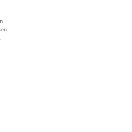
en
sen
.