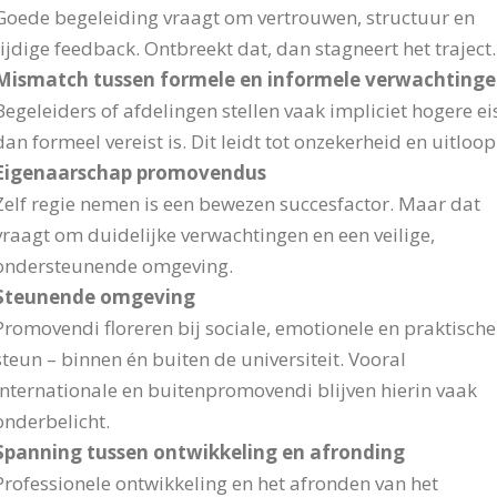
Goede begeleiding vraagt om vertrouwen, structuur en
tijdige feedback. Ontbreekt dat, dan stagneert het traject.
Mismatch tussen formele en informele verwachting
Begeleiders of afdelingen stellen vaak impliciet hogere ei
dan formeel vereist is. Dit leidt tot onzekerheid en uitloop
Eigenaarschap promovendus
Zelf regie nemen is een bewezen succesfactor. Maar dat
vraagt om duidelijke verwachtingen en een veilige,
ondersteunende omgeving.
Steunende omgeving
Promovendi floreren bij sociale, emotionele en praktische
steun – binnen én buiten de universiteit. Vooral
internationale en buitenpromovendi blijven hierin vaak
onderbelicht.
Spanning tussen ontwikkeling en afronding
Professionele ontwikkeling en het afronden van het