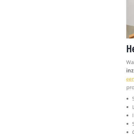
He
Wat
inz
een
pro