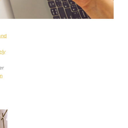
and
ely
er
an