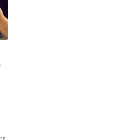
e
ing