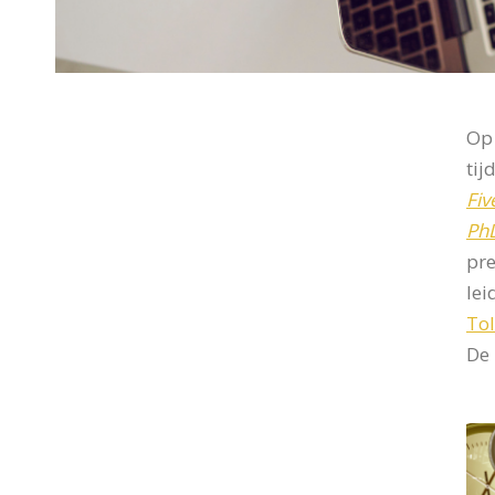
Op 
ti
Fiv
Ph
pre
lei
Tol
De 