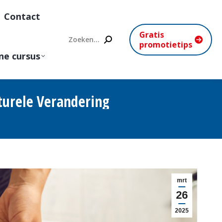
Contact
Gratis
Search:
promotietips
ne cursus
cturele Verandering
mrt
26
2025