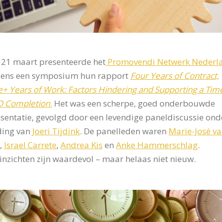
21 maart presenteerde het
Promovendi Netwerk Nederl
jdens een symposium hun rapport
Four Years of Contract,
e+ Years of Work: Factors Hindering and Supporting a Tim
D Completion
.
Het was een scherpe, goed onderbouwde
sentatie, gevolgd door een levendige paneldiscussie ond
ding van
Joeri Tijdink
. De panelleden waren
Marie-José v
,
Israel Carrete
,
Andrea Kis
en
Anke Hammerschlag
.
inzichten zijn waardevol – maar helaas niet nieuw.