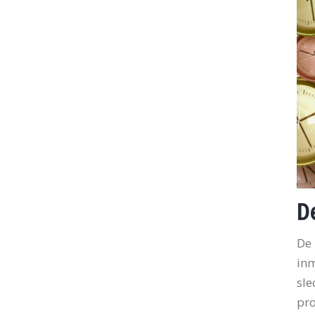
D
De 
inm
sle
pro