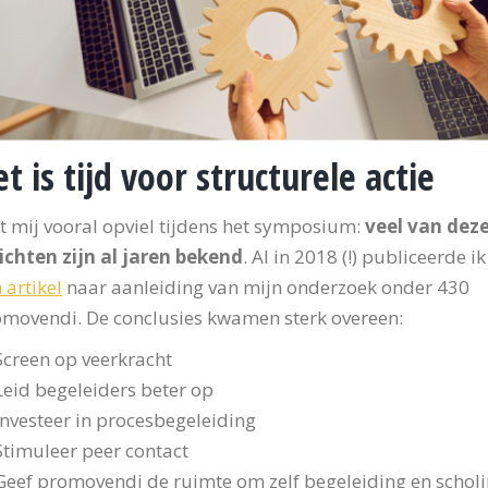
t is tijd voor structurele actie
 mij vooral opviel tijdens het symposium:
veel van dez
ichten zijn al jaren bekend
. Al in 2018 (!) publiceerde ik
 artikel
naar aanleiding van mijn onderzoek onder 430
movendi. De conclusies kwamen sterk overeen:
Screen op veerkracht
Leid begeleiders beter op
Investeer in procesbegeleiding
Stimuleer peer contact
Geef promovendi de ruimte om zelf begeleiding en schol