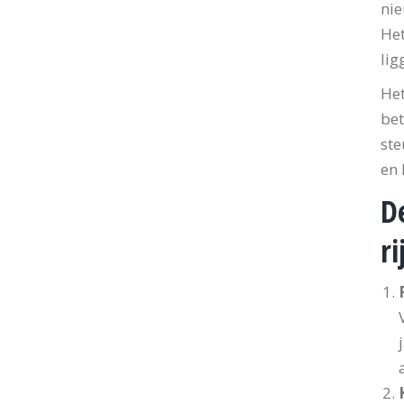
nie
Het
lig
Het
bet
ste
en
D
ri