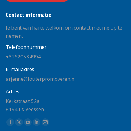
Contact informatie
Je bent van harte welkom om contact met me op te
nemen.
Telefoonnummer
+31620534994
E-mailadres
arjenne@louterpromoveren.nl
Adres
Kerkstraat 52a
8194 LX Veessen
Vind ons op:
Facebook
X
YouTube
Linkedin
Mail