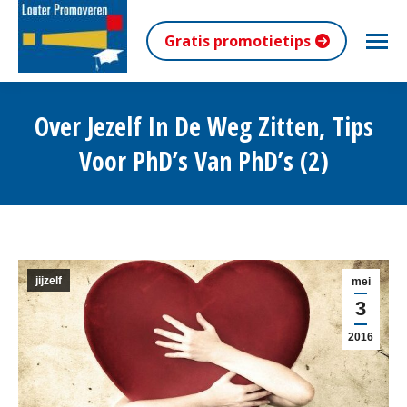
Gratis promotietips
Over Jezelf In De Weg Zitten, Tips
Voor PhD’s Van PhD’s (2)
Je bent hier:
jijzelf
mei
3
2016