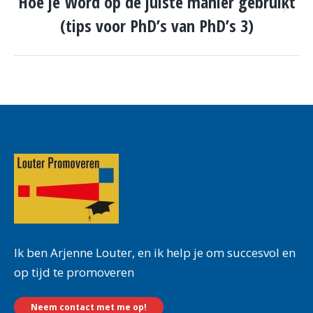
Hoe je Word op de juiste manier gebruikt
Volgende
(tips voor PhD’s van PhD’s 3)
pagina
Ik ben Arjenne Louter, en ik help je om succesvol en
op tijd te promoveren
Neem contact met me op!