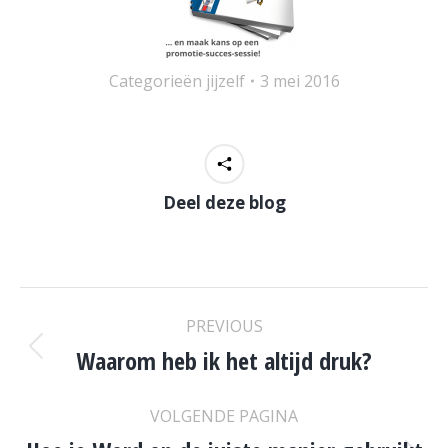
Categorieën
jijzelf
3 mei 2016
Deel deze blog
POST
PREVIOUS
NAVIGATION
Waarom heb ik het altijd druk?
Previous
post:
VOLGENDE PAGINA