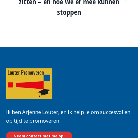
zitten – en hoe we er mee kunnen
Volgende
pagina
stoppen
Ik ben Arjenne Louter, en ik help je om succesvol en
op tijd te promoveren
Neem contact met me op!