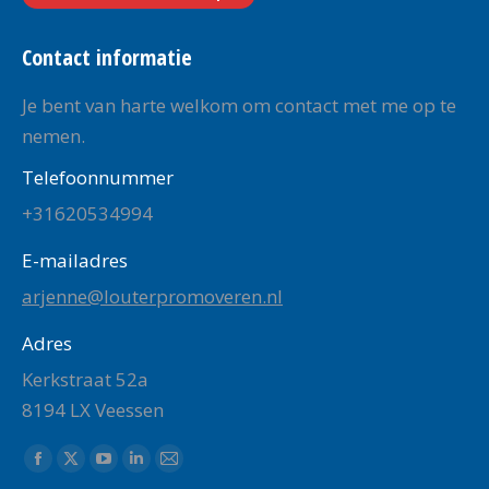
Contact informatie
Je bent van harte welkom om contact met me op te
nemen.
Telefoonnummer
+31620534994
E-mailadres
arjenne@louterpromoveren.nl
Adres
Kerkstraat 52a
8194 LX Veessen
Vind ons op:
Facebook
X
YouTube
Linkedin
Mail