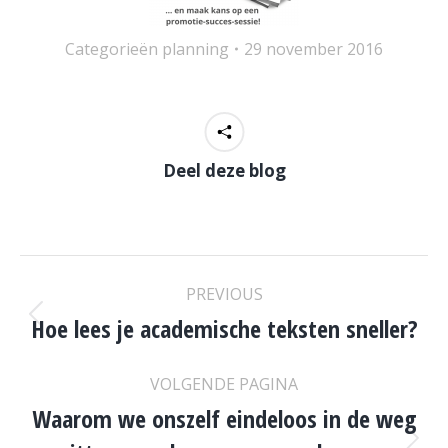
Categorieën
planning
29 november 2016
Deel deze blog
POST
PREVIOUS
NAVIGATION
Hoe lees je academische teksten sneller?
Previous
post:
VOLGENDE PAGINA
Waarom we onszelf eindeloos in de weg