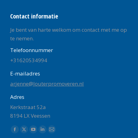
Contact informatie
Je bent van harte welkom om contact met me op
te nemen.
Telefoonnummer
+31620534994
E-mailadres
arjenne@louterpromoveren.nl
Adres
Kerkstraat 52a
8194 LX Veessen
Vind ons op:
Facebook
X
YouTube
Linkedin
Mail