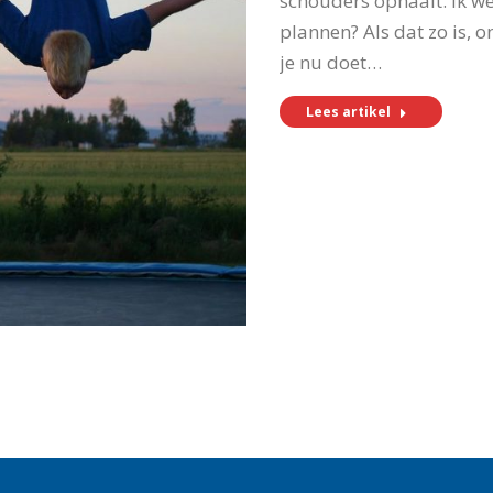
schouders ophaalt. Ik we
plannen? Als dat zo is, o
je nu doet…
Lees artikel