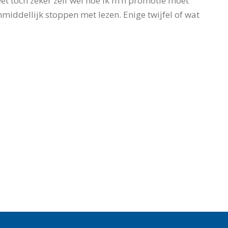
et toch zeker zelf wel hoe ik m’n promotie moet
nmiddellijk stoppen met lezen. Enige twijfel of wat