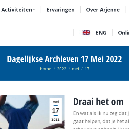
Activiteiten
Ervaringen
Over Arjenne
ENG
Onli
Dagelijkse Archieven
17 Mei 2022
Je bent hier:
Home
2022
mei
17
Draai het om
mei
17
En wat als ik nu zeg dat
2022
gaat helpen, dat je het a