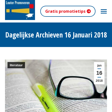
Gratis promotietips
Dagelijkse Archieven
16 Januari 2018
Je bent hier:
literatuur
jan
16
2018