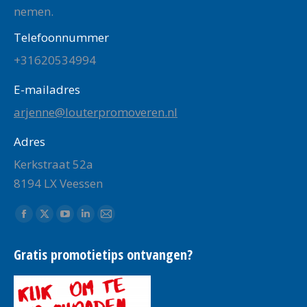
nemen.
Telefoonnummer
+31620534994
E-mailadres
arjenne@louterpromoveren.nl
Adres
Kerkstraat 52a
8194 LX Veessen
Vind ons op:
Facebook
X
YouTube
Linkedin
Mail
page
page
page
page
page
Gratis promotietips ontvangen?
opens
opens
opens
opens
opens
in
in
in
in
in
new
new
new
new
new