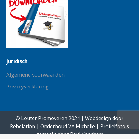
window
window
window
window
window
Juridisch
Algemene voorwaarden
Privacyverklaring
© Louter Promoveren 2024 | Webdesign door
Rebelation
| Onderhoud
VA Michelle
| Profielfoto's
gemaakt door
Paul Voorham