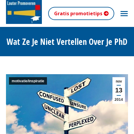
Gratis promotietips
Wat Ze Je Niet Vertellen Over Je PhD
Je bent hier:
motivatie/inspiratie
nov
13
2014