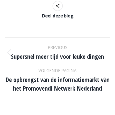
Deel deze blog
POST
PREVIOUS
NAVIGATION
Supersnel meer tijd voor leuke dingen
Previous
post:
VOLGENDE PAGINA
De opbrengst van de informatiemarkt van
Volgende
het Promovendi Netwerk Nederland
pagina