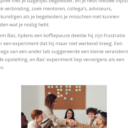
prek met je dagelijks begeleider, en je hebt nieuwe input
k verbinding, zoek mentoren, collega’s, adviseurs,
kundigen als je begeleiders je misschien niet kunnen
den wat je nodig hebt.
m Bas, tijdens een koffiepauze deelde hij zijn frustratie
r een experiment dat hij maar niet werkend kreeg. Een
lega van een ander lab suggereerde een kleine veranderi
de opstelling, en Bas’ experiment liep vervolgens als een
in.