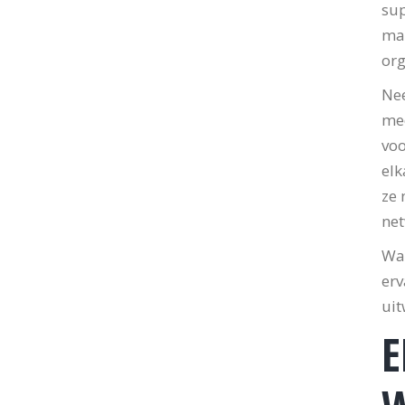
sup
maa
org
Nee
med
voo
elk
ze 
net
Waa
erv
uit
E