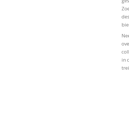
ges
Zoe
des
bie
Nee
ove
col
in 
tre