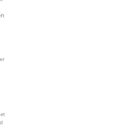
ft
 er
d
iet
ed