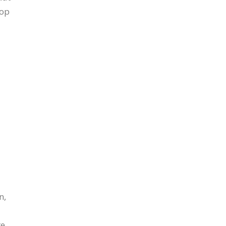
 op
n,
re