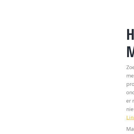
H
Zoe
met
pro
ond
er 
nie
Lin
Maa