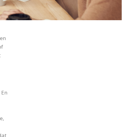
ken
of
t
. En
e,
dat