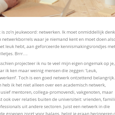
 is zo’n jeukwoord: netwerken. Ik moet onmiddellijk den
 netwerkborrels waar je niemand kent en moet doen als
het leuk hebt, aan geforceerde kennismakingsrondjes me
lletjes. Brrr….
schien projecteer ik nu te veel mijn eigen ongemak op je,
r ik ken maar weinig mensen die zeggen: ‘Leuk,
werken!’. Toch is een goed netwerk ontzettend belangrijk
 heb ik het niet alleen over een academisch netwerk,
lusief mentoren, collega-promovendi, vakgenoten, maar
st ook over relaties buiten de universiteit: vrienden, famili
fessionals uit andere sectoren. Juist een netwerk in die
de groepen zorgt voor balans, helpt je eraan herinneren 