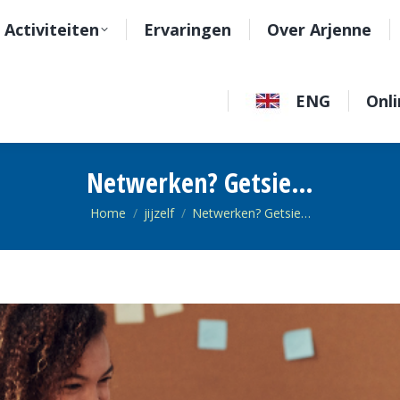
Activiteiten
Ervaringen
Over Arjenne
ENG
Onli
Netwerken? Getsie…
Je bent hier:
Home
jijzelf
Netwerken? Getsie…