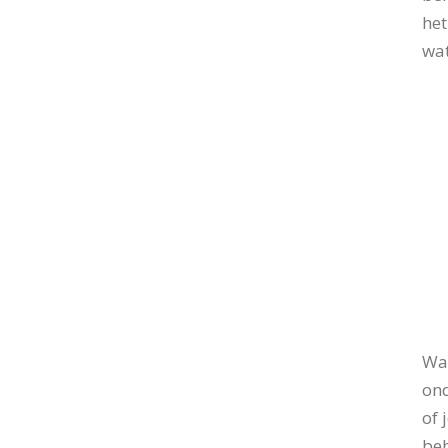
het
wat
Wan
ond
of 
beh