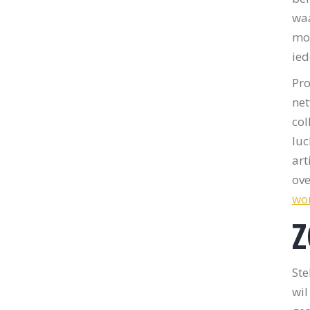
waa
mot
ied
Pro
net
col
luc
art
ov
wor
Z
Ste
wil