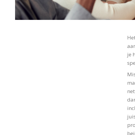
Het
aan
je 
spe
Mis
maa
net
dan
inc
jui
pro
bei