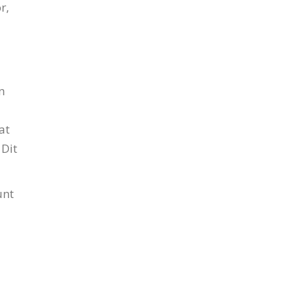
r,
n
at
 Dit
unt