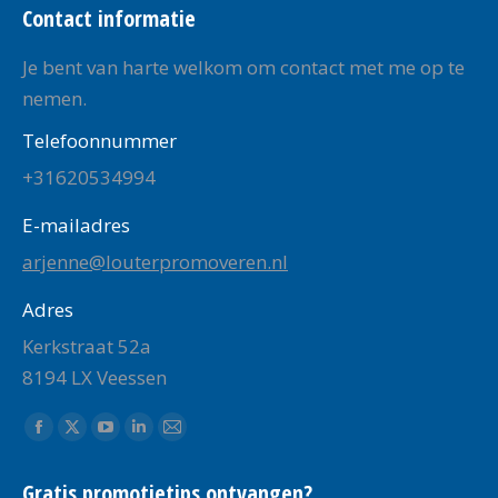
Contact informatie
Je bent van harte welkom om contact met me op te
nemen.
Telefoonnummer
+31620534994
E-mailadres
arjenne@louterpromoveren.nl
Adres
Kerkstraat 52a
8194 LX Veessen
Vind ons op:
Facebook
X
YouTube
Linkedin
Mail
page
page
page
page
page
Gratis promotietips ontvangen?
opens
opens
opens
opens
opens