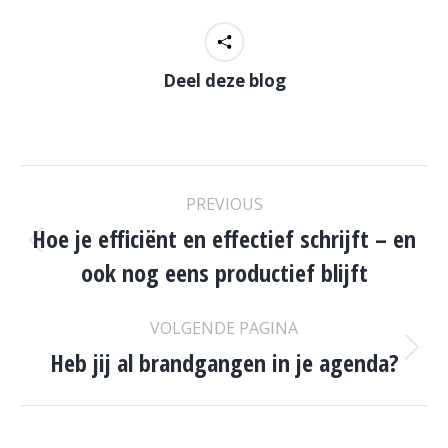
Deel deze blog
POST
PREVIOUS
NAVIGATION
Hoe je efficiënt en effectief schrijft – en
Previous
ook nog eens productief blijft
post:
VOLGENDE PAGINA
Heb jij al brandgangen in je agenda?
Volgende
pagina