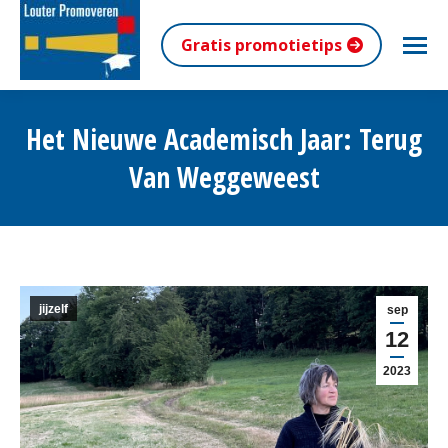
Gratis promotietips
Het Nieuwe Academisch Jaar: Terug
Van Weggeweest
Je bent hier:
jijzelf
sep
12
2023